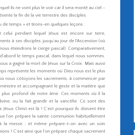
 ils ne vont plus le voir car il sera monté au ciel –
nte la fin de la vie terrestre des disciples.
 de temps » et tirons-en quelques leçons :
 celui pendant lequel Jésus est encore sur terre,
ents à ses disciples, jusqu’au jour de l’Ascension (où
 nous éteindrons le cierge pascal). Comparativement,
t d’abord le temps pascal, dans lequel nous sommes.
 nous a gagné la mort de Jésus sur la Croix. Mais aussi
mps représente les moments où Dieu nous est le plus
où nous côtoyons les sacrements, à commencer par
 ministre et accompagnant le geste et la matière que
au plus profond de notre âme. Ces moments où il la
ivine, ou la fait grandir et la sanctifie. Ce sont des
ésus Christ est là ! C’est pourquoi ils doivent être
 que l’on prépare la sainte communion habituellement
ble à la messe ; et même prépare-t-on avec un soin
ions ! C’est ainsi que l’on prépare chaque sacrement