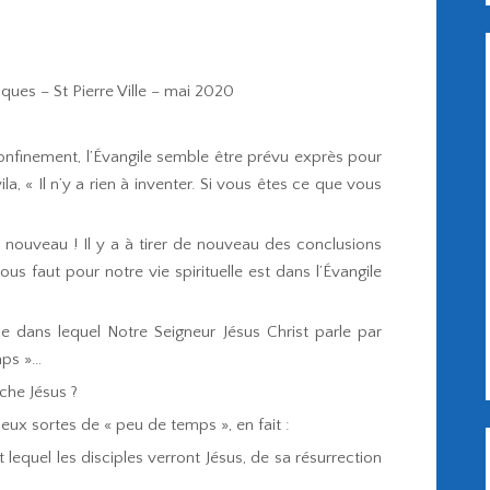
ues – St Pierre Ville – mai 2020
nfinement, l’Évangile semble être prévu exprès pour
a, « Il n’y a rien à inventer. Si vous êtes ce que vous
er à nouveau ! Il y a à tirer de nouveau des conclusions
ous faut pour notre vie spirituelle est dans l’Évangile
e dans lequel Notre Seigneur Jésus Christ parle par
mps »…
che Jésus ?
 deux sortes de « peu de temps », en fait :
uel les disciples verront Jésus, de sa résurrection