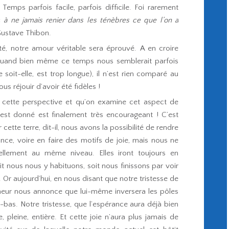
emps parfois facile, parfois difficile. Foi rarement
 «
à ne jamais renier dans les ténèbres ce que l’on a
Gustave Thibon.
é, notre amour véritable sera éprouvé. A en croire
, quand bien même ce temps nous semblerait parfois
e soit-elle, est trop longue), il n’est rien comparé au
 réjouir d’avoir été fidèles !
ns cette perspective et qu’on examine cet aspect de
est donné est finalement très encourageant ! C’est
cette terre, dit-il, nous avons la possibilité de rendre
nce, voire en faire des motifs de joie, mais nous ne
ellement au même niveau. Elles iront toujours en
it nous nous y habituons, soit nous finissons par voir
 Or aujourd’hui, en nous disant que notre tristesse de
igneur nous annonce que lui-même inversera les pôles
ci-bas. Notre tristesse, que l’espérance aura déjà bien
, pleine, entière. Et cette joie n’aura plus jamais de