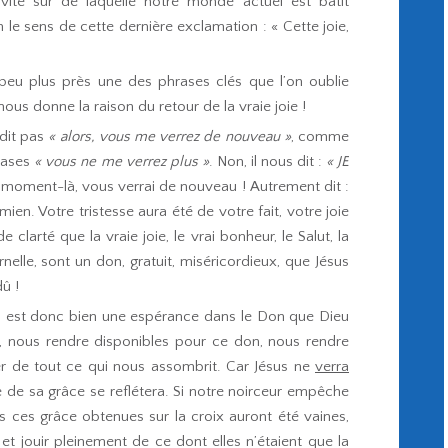
ravité sur de laquelle notre monde actuel est bâtit
n le sens de cette dernière exclamation : « Cette joie,
 peu plus près une des phrases clés que l’on oublie
nous donne la raison du retour de la vraie joie !
 dit pas
« alors, vous me verrez de nouveau »
, comme
rases
« vous ne me verrez plus »
. Non, il nous dit :
« JE
 moment-là, vous verrai de nouveau ! Autrement dit :
mien. Votre tristesse aura été de votre fait, votre joie
clarté que la vraie joie, le vrai bonheur, le Salut, la
nelle, sont un don, gratuit, miséricordieux, que Jésus
û !
foi, est donc bien une espérance dans le Don que Dieu
té, nous rendre disponibles pour ce don, nous rendre
er de tout ce qui nous assombrit. Car Jésus ne
verra
e de sa grâce se reflétera. Si notre noirceur empêche
s ces grâce obtenues sur la croix auront été vaines,
t jouir pleinement de ce dont elles n’étaient que la