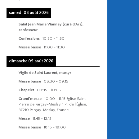
samedi 08 août 2026
Saint Jean Marie Vianney (curé d'Ars),
confesseur
Confessions
10:30
-
11:50
Messe basse
11:00
-
11:30
dimanche 09 août 2026
Vigile de Saint Laurent, martyr
Messe basse
08:30
-
09:15
Chapelet
09:45
-
10:05
Grand'messe
10:00
-
11:15
Eglise Saint
Pierre de Parçay-Meslay, 1 Pl. de l'Église,
37210 Parçay-Meslay, France
Messe
11:45
-
12:15
Messe basse
18:15
-
19:00