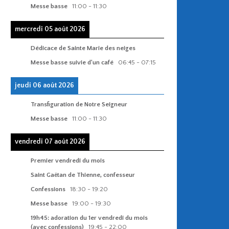
Messe basse
11:00
-
11:30
mercredi 05 août 2026
Dédicace de Sainte Marie des neiges
Messe basse suivie d'un café
06:45
-
07:15
jeudi 06 août 2026
Transfiguration de Notre Seigneur
Messe basse
11:00
-
11:30
vendredi 07 août 2026
Premier vendredi du mois
Saint Gaëtan de Thienne, confesseur
Confessions
18:30
-
19:20
Messe basse
19:00
-
19:30
19h45: adoration du 1er vendredi du mois
(avec confessions)
19:45
-
22:00