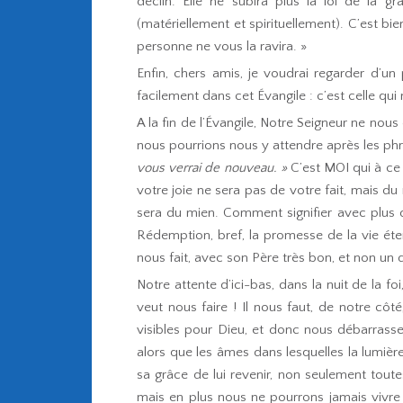
déclin. Elle ne subira plus la loi de la g
(matériellement et spirituellement). C’est bie
personne ne vous la ravira. »
Enfin, chers amis, je voudrai regarder d’un
facilement dans cet Évangile : c’est celle qui 
A la fin de l’Évangile, Notre Seigneur ne nous
nous pourrions nous y attendre après les ph
vous verrai de nouveau. »
C’est MOI qui à ce
votre joie ne sera pas de votre fait, mais du 
sera du mien. Comment signifier avec plus de 
Rédemption, bref, la promesse de la vie éter
nous fait, avec son Père très bon, et non un d
Notre attente d’ici-bas, dans la nuit de la 
veut nous faire ! Il nous faut, de notre cô
visibles pour Dieu, et donc nous débarrass
alors que les âmes dans lesquelles la lumièr
sa grâce de lui revenir, non seulement toute
mais en plus nous ne pourrons jamais vivre e