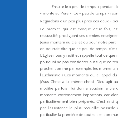
– Ensuite le « peu de temps » pendant lequel
« monté au Père ». Ce « peu de temps » représe
Regardons d’un peu plus près ces deux « peu
Le premier, qui est évoqué deux fois, est
ressuscité, prodiguant ses derniers enseignem
Jésus montera au ciel et où pour notre part,
on pourrait dire que ce peu de temps, c’es
L’Eglise nous y redit et rappelle tout ce que
pourquoi ne pas considérer aussi que ce te
proche, comme par exemple, les moments 
l’Eucharistie ? Ces moments où, à l’appel du
Jésus Christ a lui-même choisi, Dieu agit 
modifie parfois ; lui donne soudain la vie d
moments extrêmement importants, car alors J
particulièrement bien préparés. C’est ainsi
par l’assistance la plus recueillie possi
particulier la première de toutes ces commun