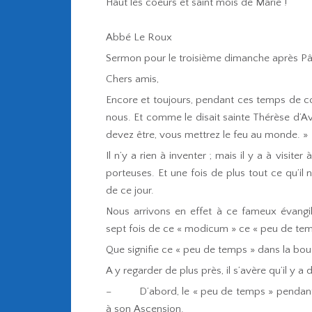
Haut les coeurs et saint mois de Marie !
Abbé Le Roux
Sermon pour le troisième dimanche après Pâq
Chers amis,
Encore et toujours, pendant ces temps de co
nous. Et comme le disait sainte Thérèse d’Avil
devez être, vous mettrez le feu au monde. »
Il n’y a rien à inventer ; mais il y a à visit
porteuses. Et une fois de plus tout ce qu’il n
de ce jour.
Nous arrivons en effet à ce fameux évangil
sept fois de ce « modicum » ce « peu de te
Que signifie ce « peu de temps » dans la bou
A y regarder de plus près, il s’avère qu’il y a
– D’abord, le « peu de temps » pendant leq
à son Ascension.