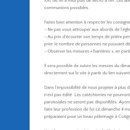
10h, de 11h à midi puis de 16h30 à 19h. Les a
communions possibles.
Faites bien attention à respecter les consigne
– Ne pas vous attrouper aux abords de l’égli
– Au prix d’écourter son temps de prière pers
prier, le nombre de personnes ne pouvant dép
– Observer les mesures « barrières », en partic
Il sera possible de suivre les messes du di
directement sur le site à partir du lien suivan
Dans l’impossibilité de nous projeter à plus d
n’est pas édité. Les catéchismes ne pourront 
paroissiales ne seront pas disponibles. Ayon
faire leur profession de foi ce dimanche 4 ma
préparaient pour un beau pèlerinage à Cotign