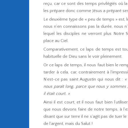
reçu, car ce sont des temps privilégiés où l
les prépare donc comme Jésus a préparé ses d
Le deuxième type de « peu de temps » est, lui
nous n’en connaissons pas la durée, nous n’
lequel les disciples ne verront plus Notre S
place au Ciel.
Comparativement, ce laps de temps est tout 
habituelle de Dieu sans le voir pleinement.
Or ce laps de temps, il nous faut bien le rempl
tarder à cela, car, contrairement à l’impres
N’est-ce pas saint Augustin qui nous dit :
«
nous paraît long, parce que nous y sommes ;
il était court. »
Ainsi il est court, et il nous faut bien l’utili
que nous devons faire de notre temps, à l’ex
disant que sur terre il ne s’agit pas de tuer l
de l’argent, mais du Salut !