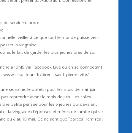
bbés seront présents. Adoration. Confessions et
s du service d’ordre :
se
onnelle, veiller à ce que tout le monde puisse venir
asser la vingtaine.
ulier, le fait de garder les plus jeunes près de soi.
manche à 10h15 via Facebook Live ou en se connectant
t : www.fssp-tours.fr/direct-saint-pierre-ville/
’une semaine, le bulletin pour les mois de mai-juin
pas reprendre avant le mois de juin. Les salles
s une petite pensée pour les 6 jeunes qui devaient
i et la vingtaine d’épouses et mères de famille qui se
ac du 8 au 10 mai. Ce ne sont que “parties” remises !