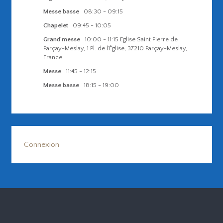
Messe basse
08:30
-
09:15
Chapelet
09:45
-
10:05
Grand'messe
10:00
-
11:15
Eglise Saint Pierre de
Parçay-Meslay, 1 Pl. de l'Église, 37210 Parçay-Meslay,
France
Messe
11:45
-
12:15
Messe basse
18:15
-
19:00
Connexion