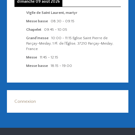
dimanche 09 août 2026
Vigile de Saint Laurent, martyr
Messe basse
08:30
-
09:15
Chapelet
09:45
-
10:05
Grand'messe
10:00
-
11:15
Eglise Saint Pierre de
Parçay-Meslay, 1 Pl. de l'Église, 37210 Parçay-Meslay,
France
Messe
11:45
-
12:15
Messe basse
18:15
-
19:00
Connexion