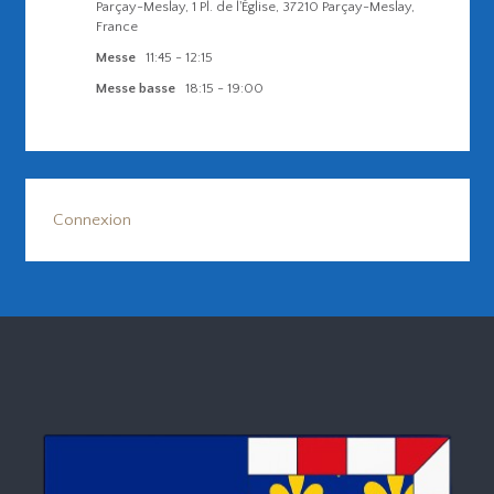
Parçay-Meslay, 1 Pl. de l'Église, 37210 Parçay-Meslay,
France
Messe
11:45
-
12:15
Messe basse
18:15
-
19:00
Connexion