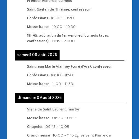
Premier vendredi du mois
Saint Gaëtan de Thienne, confesseur
Confessions
18:30
-
19:20
Messe basse
19:00
-
19:30
19h45: adoration du 1er vendredi du mois (avec
confessions)
19:45
-
22:00
samedi 08 août 2026
Saint Jean Marie Vianney (curé d'Ars), confesseur
Confessions
10:30
-
11:50
Messe basse
11:00
-
11:30
dimanche 09 août 2026
Vigile de Saint Laurent, martyr
Messe basse
08:30
-
09:15
Chapelet
09:45
-
10:05
Grand'messe
10:00
-
11:15
Eglise Saint Pierre de