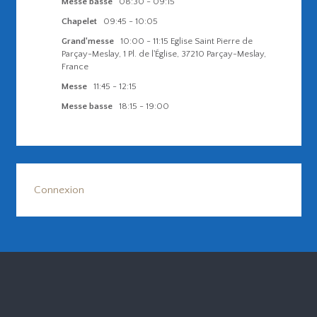
Messe basse
08:30
-
09:15
Chapelet
09:45
-
10:05
Grand'messe
10:00
-
11:15
Eglise Saint Pierre de
Parçay-Meslay, 1 Pl. de l'Église, 37210 Parçay-Meslay,
France
Messe
11:45
-
12:15
Messe basse
18:15
-
19:00
Connexion