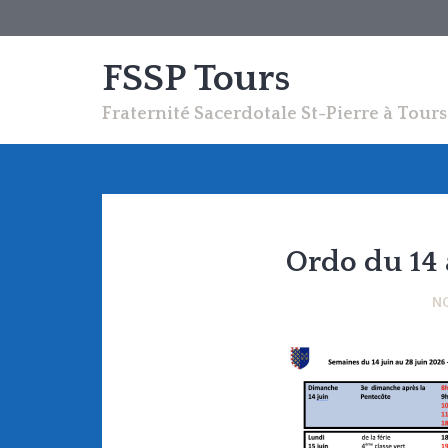
FSSP Tours
Fraternité Sacerdotale St-Pierre à Tours
Ordo du 14 
N