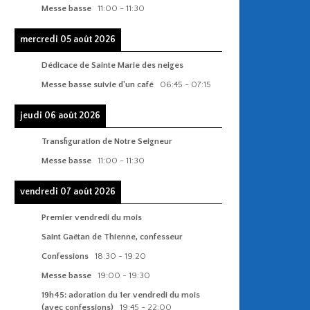
Messe basse
11:00
-
11:30
mercredi 05 août 2026
Dédicace de Sainte Marie des neiges
Messe basse suivie d'un café
06:45
-
07:15
jeudi 06 août 2026
Transfiguration de Notre Seigneur
Messe basse
11:00
-
11:30
vendredi 07 août 2026
Premier vendredi du mois
Saint Gaëtan de Thienne, confesseur
Confessions
18:30
-
19:20
Messe basse
19:00
-
19:30
19h45: adoration du 1er vendredi du mois
(avec confessions)
19:45
-
22:00