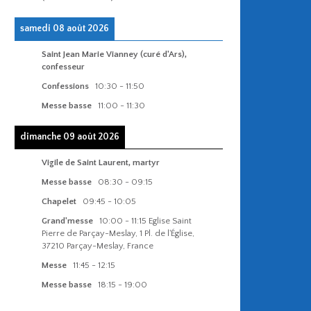
samedi 08 août 2026
Saint Jean Marie Vianney (curé d'Ars),
confesseur
Confessions
10:30
-
11:50
Messe basse
11:00
-
11:30
dimanche 09 août 2026
Vigile de Saint Laurent, martyr
Messe basse
08:30
-
09:15
Chapelet
09:45
-
10:05
Grand'messe
10:00
-
11:15
Eglise Saint
Pierre de Parçay-Meslay, 1 Pl. de l'Église,
37210 Parçay-Meslay, France
Messe
11:45
-
12:15
Messe basse
18:15
-
19:00