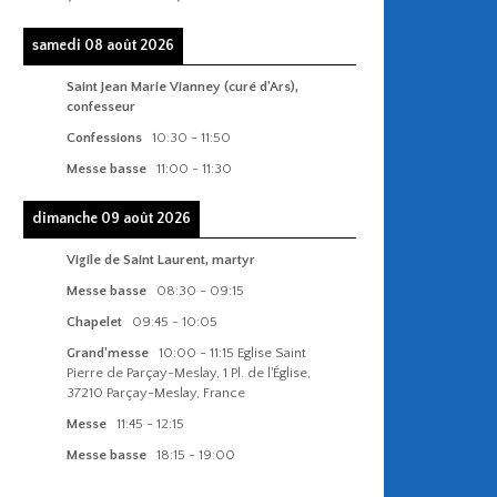
samedi 08 août 2026
Saint Jean Marie Vianney (curé d'Ars),
confesseur
Confessions
10:30
-
11:50
Messe basse
11:00
-
11:30
dimanche 09 août 2026
Vigile de Saint Laurent, martyr
Messe basse
08:30
-
09:15
Chapelet
09:45
-
10:05
Grand'messe
10:00
-
11:15
Eglise Saint
Pierre de Parçay-Meslay, 1 Pl. de l'Église,
37210 Parçay-Meslay, France
Messe
11:45
-
12:15
Messe basse
18:15
-
19:00