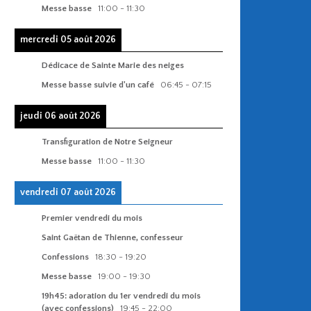
Messe basse
11:00
-
11:30
mercredi 05 août 2026
Dédicace de Sainte Marie des neiges
Messe basse suivie d'un café
06:45
-
07:15
jeudi 06 août 2026
Transfiguration de Notre Seigneur
Messe basse
11:00
-
11:30
vendredi 07 août 2026
Premier vendredi du mois
Saint Gaëtan de Thienne, confesseur
Confessions
18:30
-
19:20
Messe basse
19:00
-
19:30
19h45: adoration du 1er vendredi du mois
(avec confessions)
19:45
-
22:00