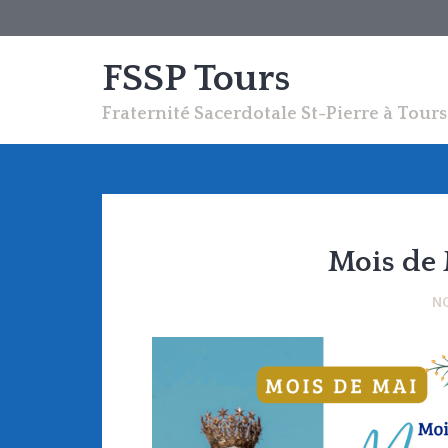
FSSP Tours
Fraternité Sacerdotale St-Pierre à Tours
Mois de 
N