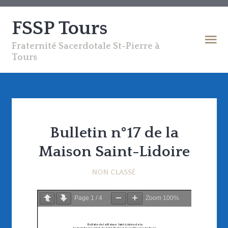
FSSP Tours
Fraternité Sacerdotale St-Pierre à
Tours
Bulletin n°17 de la
Maison Saint-Lidoire
NON CLASSÉ
Page
1
/
4
Zoom
100%