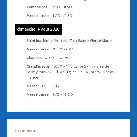
Confessions
10:30
-
11:50
Messe basse
11:00
-
11:30
dimanche 16 août 2026
Saint Joachim, père de la Très Sainte Vierge Marie
Messe basse
08:30
-
09:15
Chapelet
09:45
-
10:05
Grand'messe
10:00
-
11:15
Eglise Saint Pierre de
Parçay-Meslay, 1 Pl. de l'Église, 37210 Parçay-Meslay,
France
Messe
11:45
-
12:15
Messe basse
18:15
-
19:00
Connexion