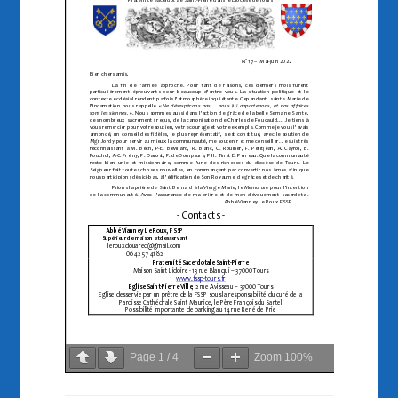
Page
1
/
4
Zoom
100%