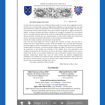
Page
1
/
4
Zoom
100%