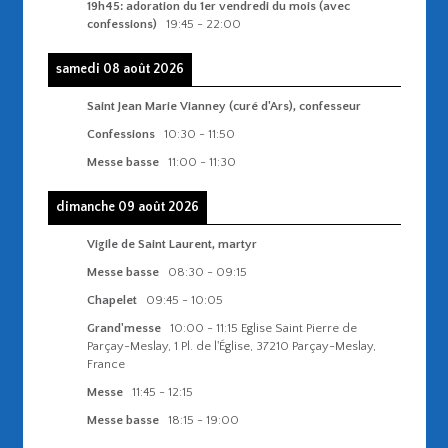
19h45: adoration du 1er vendredi du mois (avec
confessions)
19:45
-
22:00
samedi 08 août 2026
Saint Jean Marie Vianney (curé d'Ars), confesseur
Confessions
10:30
-
11:50
Messe basse
11:00
-
11:30
dimanche 09 août 2026
Vigile de Saint Laurent, martyr
Messe basse
08:30
-
09:15
Chapelet
09:45
-
10:05
Grand'messe
10:00
-
11:15
Eglise Saint Pierre de
Parçay-Meslay, 1 Pl. de l'Église, 37210 Parçay-Meslay,
France
Messe
11:45
-
12:15
Messe basse
18:15
-
19:00