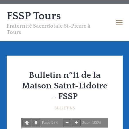
FSSP Tours
Fraternité Sacerdotale St-Pierre à
Tours
Bulletin n°11 de la
Maison Saint-Lidoire
– FSSP
BULLETINS
Page
1
/
4
Zoom
100%