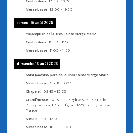
Confessions
18:30
-
19:20
Messe basse
19:00
-
19:30
samedi 15 août 2026
Assomption de la Très Sainte Vierge Marie
Confessions
10:30
-
11:50
Messe basse
11:00
-
11:30
dimanche 16 août 2026
Saint Joachim, père de la Très Sainte Vierge Marie
Messe basse
08:30
-
09:15
Chapelet
09:45
-
10:05
Grand'messe
10:00
-
11:15
Eglise Saint Pierre de
Parçay-Meslay, 1 Pl. de l'Église, 37210 Parçay-Meslay,
France
Messe
11:45
-
12:15
Messe basse
18:15
-
19:00