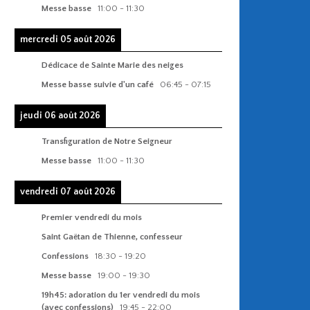
Messe basse
11:00
-
11:30
mercredi 05 août 2026
Dédicace de Sainte Marie des neiges
Messe basse suivie d'un café
06:45
-
07:15
jeudi 06 août 2026
Transfiguration de Notre Seigneur
Messe basse
11:00
-
11:30
vendredi 07 août 2026
Premier vendredi du mois
Saint Gaëtan de Thienne, confesseur
Confessions
18:30
-
19:20
Messe basse
19:00
-
19:30
19h45: adoration du 1er vendredi du mois
(avec confessions)
19:45
-
22:00