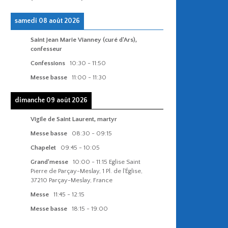
samedi 08 août 2026
Saint Jean Marie Vianney (curé d'Ars),
confesseur
Confessions
10:30
-
11:50
Messe basse
11:00
-
11:30
dimanche 09 août 2026
Vigile de Saint Laurent, martyr
Messe basse
08:30
-
09:15
Chapelet
09:45
-
10:05
Grand'messe
10:00
-
11:15
Eglise Saint
Pierre de Parçay-Meslay, 1 Pl. de l'Église,
37210 Parçay-Meslay, France
Messe
11:45
-
12:15
Messe basse
18:15
-
19:00