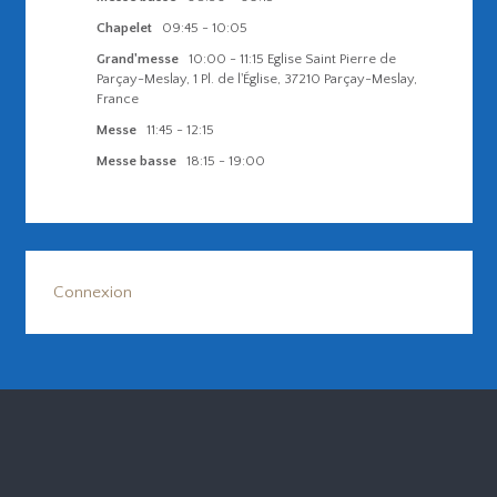
Chapelet
09:45
-
10:05
Grand'messe
10:00
-
11:15
Eglise Saint Pierre de
Parçay-Meslay, 1 Pl. de l'Église, 37210 Parçay-Meslay,
France
Messe
11:45
-
12:15
Messe basse
18:15
-
19:00
Connexion