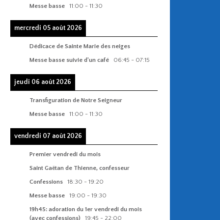
Messe basse
11:00
-
11:30
mercredi 05 août 2026
Dédicace de Sainte Marie des neiges
Messe basse suivie d'un café
06:45
-
07:15
jeudi 06 août 2026
Transfiguration de Notre Seigneur
Messe basse
11:00
-
11:30
vendredi 07 août 2026
Premier vendredi du mois
Saint Gaëtan de Thienne, confesseur
Confessions
18:30
-
19:20
Messe basse
19:00
-
19:30
19h45: adoration du 1er vendredi du mois
(avec confessions)
19:45
-
22:00