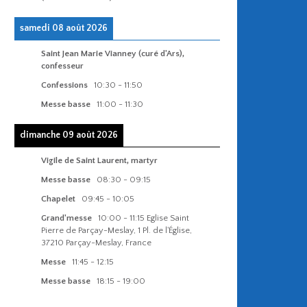
samedi 08 août 2026
Saint Jean Marie Vianney (curé d'Ars),
confesseur
Confessions
10:30
-
11:50
Messe basse
11:00
-
11:30
dimanche 09 août 2026
Vigile de Saint Laurent, martyr
Messe basse
08:30
-
09:15
Chapelet
09:45
-
10:05
Grand'messe
10:00
-
11:15
Eglise Saint
Pierre de Parçay-Meslay, 1 Pl. de l'Église,
37210 Parçay-Meslay, France
Messe
11:45
-
12:15
Messe basse
18:15
-
19:00