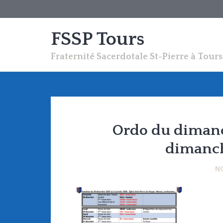
FSSP Tours
Fraternité Sacerdotale St-Pierre à Tours
Ordo du diman
dimanch
N