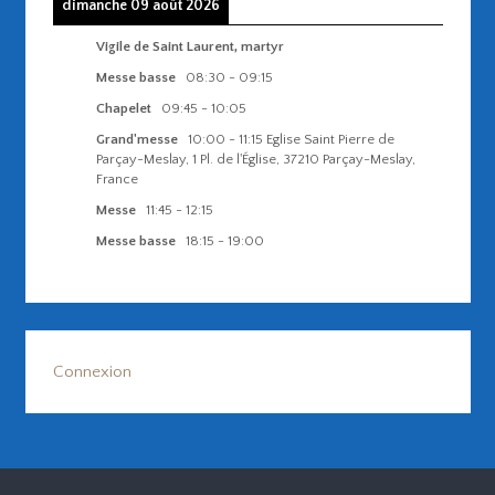
dimanche 09 août 2026
Vigile de Saint Laurent, martyr
Messe basse
08:30
-
09:15
Chapelet
09:45
-
10:05
Grand'messe
10:00
-
11:15
Eglise Saint Pierre de
Parçay-Meslay, 1 Pl. de l'Église, 37210 Parçay-Meslay,
France
Messe
11:45
-
12:15
Messe basse
18:15
-
19:00
Connexion