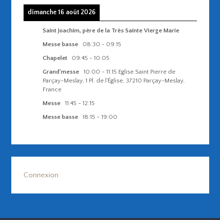
dimanche 16 août 2026
Saint Joachim, père de la Très Sainte Vierge Marie
Messe basse
08:30
-
09:15
Chapelet
09:45
-
10:05
Grand'messe
10:00
-
11:15
Eglise Saint Pierre de
Parçay-Meslay, 1 Pl. de l'Église, 37210 Parçay-Meslay,
France
Messe
11:45
-
12:15
Messe basse
18:15
-
19:00
Connexion